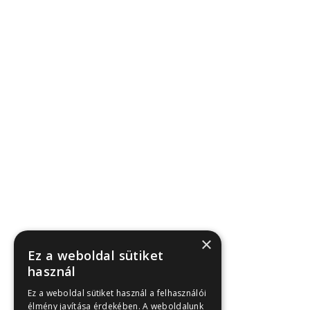
vonatkozik azokra az adatokra, amelyeket
adminisztrációs, jogi vagy biztonsági okokból kötelező
megőriznünk.
Adatok ellenőrzése
A látogatók által beküldött hozzászólásokat
automatikus spamszűrő szolgáltatás ellenőrzi.
×
Ez a weboldal sütiket
Pécs, Karvaly dűlő 12.
használ
Ez a weboldal sütiket használ a felhasználói
élmény javítása érdekében. A weboldalunk