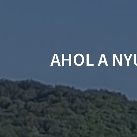
Skip
to
content
AHOL A N