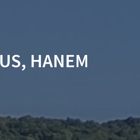
IREND
GALÉRIA
MEGJELENÉSEK
MŰVÉSZET
US, HANEM