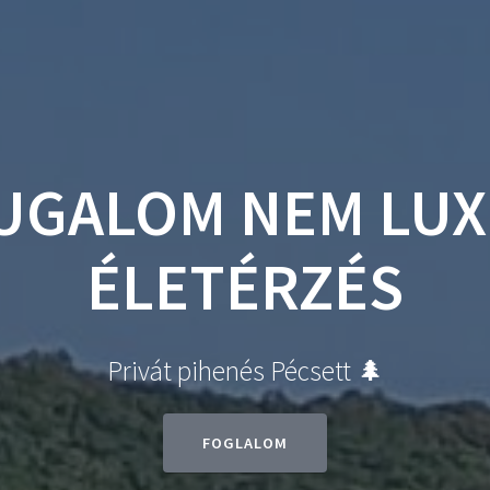
PIHENŐ
KAPCSOLAT
HÁZ
YUGALOM NEM LUX
ÉLETÉRZÉS
Privát pihenés Pécsett 🌲
FOGLALOM