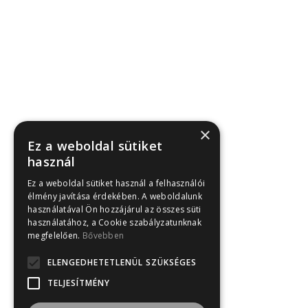
Tim Karvaly Pihenő
×
Ez a weboldal sütiket
Pécs, Karvaly dűlő 12.
használ
Ez a weboldal sütiket használ a felhasználói
élmény javítása érdekében. A weboldalunk
használatával Ön hozzájárul az összes süti
használatához, a Cookie szabályzatunknak
hello@karvalypiheno.hu
megfelelően.
Bővebben
ELENGEDHETETLENÜL SZÜKSÉGES
TELJESÍTMÉNY