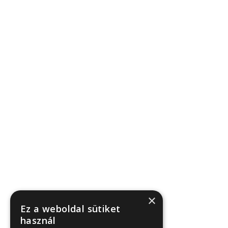
Foglalj nálunk könnyedén! Közvetlenül 
Rugalmas időpontokkal és gyors visszaig
Ne habozz, foglalj ma és biztosítsd ma
Áraink közvetlen foglalás esetén:
Elő és utószezonban (január 1 – áprili
Főszezonban (május 1 – szeptember 3
Az ár a teljes házra, max. 2 vendég és e
×
Ez a weboldal sütiket
használ